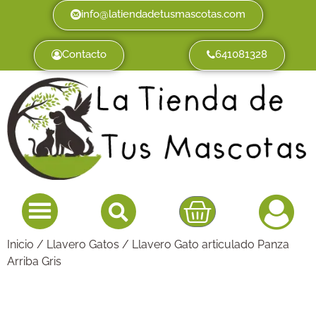
info@latiendadetusmascotas.com
Contacto
641081328
Inicio
/
Llavero Gatos
/ Llavero Gato articulado Panza
Arriba Gris