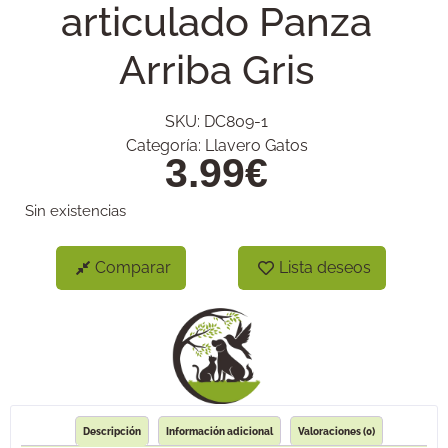
articulado Panza
Arriba Gris
SKU:
DC809-1
Categoría:
Llavero Gatos
3.99
€
Sin existencias
Comparar
Lista deseos
Descripción
Información adicional
Valoraciones (0)