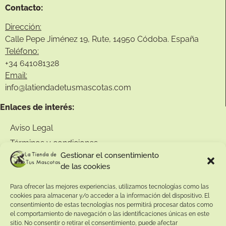
Contacto:
Dirección:
Calle Pepe Jiménez 19, Rute, 14950 Códoba. España
Teléfono:
+34
641081328
Email:
info@
latiendadetusmascotas.com
Enlaces de interés:
Aviso Legal
Términos y condiciones
Gestionar el consentimiento
Política de privacidad
de las cookies
Política de devoluciones
Para ofrecer las mejores experiencias, utilizamos tecnologías como las
Política de cookies
cookies para almacenar y/o acceder a la información del dispositivo. El
consentimiento de estas tecnologías nos permitirá procesar datos como
el comportamiento de navegación o las identificaciones únicas en este
sitio. No consentir o retirar el consentimiento, puede afectar