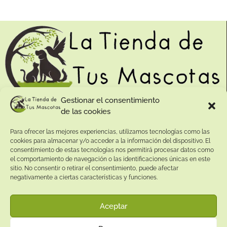
Gestionar el consentimiento
de las cookies
Contacto:
Para ofrecer las mejores experiencias, utilizamos tecnologías como las
Dirección:
cookies para almacenar y/o acceder a la información del dispositivo. El
Calle Pepe Jiménez 19, Rute, 14950 Códoba. España
consentimiento de estas tecnologías nos permitirá procesar datos como
Teléfono:
el comportamiento de navegación o las identificaciones únicas en este
sitio. No consentir o retirar el consentimiento, puede afectar
+34
641081328
negativamente a ciertas características y funciones.
Email:
info@
latiendadetusmascotas.com
Aceptar
Enlaces de interés: