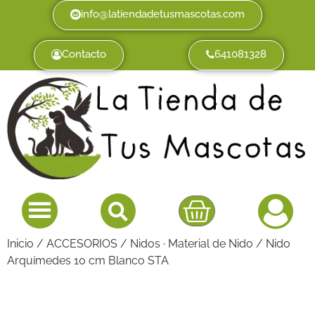
info@latiendadetusmascotas.com
Contacto
641081328
Inicio
/
ACCESORIOS
/
Nidos · Material de Nido
/ Nido
Arquímedes 10 cm Blanco STA