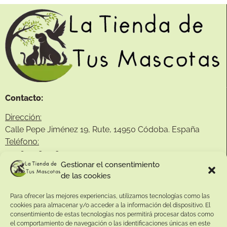
Contacto:
Dirección:
Calle Pepe Jiménez 19, Rute, 14950 Códoba. España
Teléfono:
+34
641081328
Gestionar el consentimiento
Email:
de las cookies
info@
latiendadetusmascotas.com
Para ofrecer las mejores experiencias, utilizamos tecnologías como las
Enlaces de interés:
cookies para almacenar y/o acceder a la información del dispositivo. El
consentimiento de estas tecnologías nos permitirá procesar datos como
Aviso Legal
el comportamiento de navegación o las identificaciones únicas en este