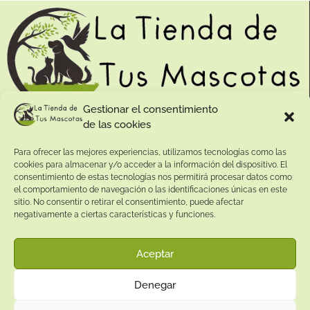
Gestionar el consentimiento
de las cookies
Contacto:
Para ofrecer las mejores experiencias, utilizamos tecnologías como las
Dirección:
cookies para almacenar y/o acceder a la información del dispositivo. El
Calle Pepe Jiménez 19, Rute, 14950 Códoba. España
consentimiento de estas tecnologías nos permitirá procesar datos como
Teléfono:
el comportamiento de navegación o las identificaciones únicas en este
sitio. No consentir o retirar el consentimiento, puede afectar
+34
641081328
negativamente a ciertas características y funciones.
Email:
info@
latiendadetusmascotas.com
Aceptar
Enlaces de interés:
Denegar
Aviso Legal