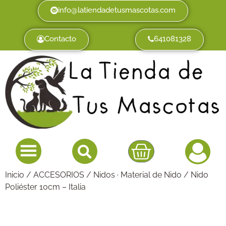
info@latiendadetusmascotas.com
Contacto
641081328
Inicio
/
ACCESORIOS
/
Nidos · Material de Nido
/ Nido
Poliéster 10cm – Italia