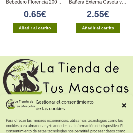
Bebedero Florencia 200 cc. Azul 2GR
Bañera Externa Caseta verde
0.65
€
2.55
€
Añadir al carrito
Añadir al carrito
Gestionar el consentimiento
de las cookies
Contacto:
Para ofrecer las mejores experiencias, utilizamos tecnologías como las
Dirección:
cookies para almacenar y/o acceder a la información del dispositivo. El
Calle Pepe Jiménez 19, Rute, 14950 Códoba. España
consentimiento de estas tecnologías nos permitirá procesar datos como