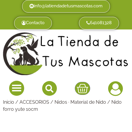
info@latiendadetusmascotas.com
Contacto
641081328
Inicio
/
ACCESORIOS
/
Nidos · Material de Nido
/ Nido
forro yute 10cm