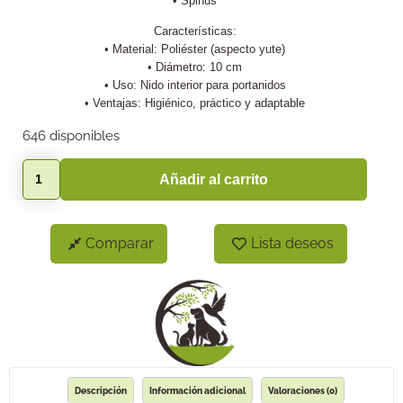
• Spinus
Características:
• Material: Poliéster (aspecto yute)
• Diámetro: 10 cm
• Uso: Nido interior para portanidos
• Ventajas: Higiénico, práctico y adaptable
646 disponibles
Añadir al carrito
Comparar
Lista deseos
Descripción
Información adicional
Valoraciones (0)