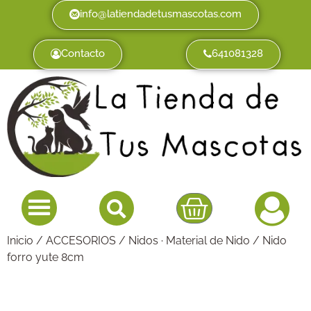
info@latiendadetusmascotas.com
Contacto
641081328
Inicio
/
ACCESORIOS
/
Nidos · Material de Nido
/ Nido
forro yute 8cm