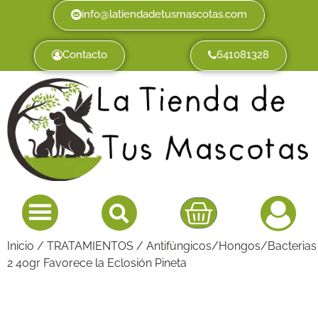
info@latiendadetusmascotas.com
Contacto
641081328
Inicio
/
TRATAMIENTOS
/
Antifúngicos/Hongos/Bacterias
2 40gr Favorece la Eclosión Pineta