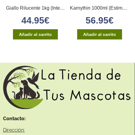
Giallo Rilucente 1kg (Intensifica el color)
Karnythin 1000ml (Estimula la Fecundidad)
44.95
€
56.95
€
Añadir al carrito
Añadir al carrito
Contacto:
Dirección: