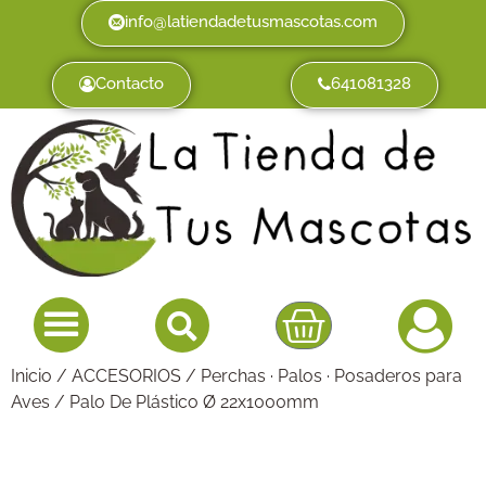
info@latiendadetusmascotas.com
Contacto
641081328
Inicio
/
ACCESORIOS
/
Perchas · Palos · Posaderos para
Aves
/ Palo De Plástico Ø 22x1000mm