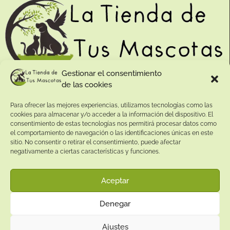
Gestionar el consentimiento
de las cookies
Contacto:
Para ofrecer las mejores experiencias, utilizamos tecnologías como las
Dirección:
cookies para almacenar y/o acceder a la información del dispositivo. El
Calle Pepe Jiménez 19, Rute, 14950 Códoba. España
consentimiento de estas tecnologías nos permitirá procesar datos como
Teléfono:
el comportamiento de navegación o las identificaciones únicas en este
sitio. No consentir o retirar el consentimiento, puede afectar
+34
641081328
negativamente a ciertas características y funciones.
Email:
info@
latiendadetusmascotas.com
Aceptar
Enlaces de interés:
Denegar
Aviso Legal
Términos y condiciones
Ajustes