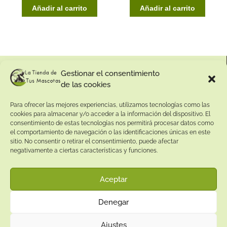
Añadir al carrito
Añadir al carrito
Gestionar el consentimiento
de las cookies
Para ofrecer las mejores experiencias, utilizamos tecnologías como las
cookies para almacenar y/o acceder a la información del dispositivo. El
consentimiento de estas tecnologías nos permitirá procesar datos como
el comportamiento de navegación o las identificaciones únicas en este
sitio. No consentir o retirar el consentimiento, puede afectar
Contacto:
negativamente a ciertas características y funciones.
Dirección:
Aceptar
Calle Pepe Jiménez 19, Rute, 14950 Códoba. España
Teléfono:
Denegar
+34
641081328
Email:
Ajustes