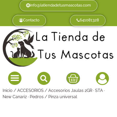
info@latiendadetusmascotas.com
Contacto
641081328
Inicio
/
ACCESORIOS
/
Accesorios Jaulas 2GR · STA ·
New Canariz · Pedros
/ Pinza universal