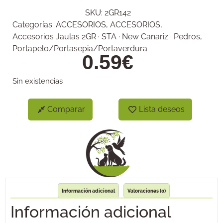
SKU:
2GR142
Categorías:
ACCESORIOS
,
ACCESORIOS
,
Accesorios Jaulas 2GR · STA · New Canariz · Pedros
,
Portapelo/Portasepia/Portaverdura
0.59
€
Sin existencias
Comparar
Lista deseos
Información adicional
Valoraciones (0)
Información adicional