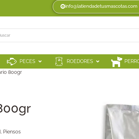
info@latiendadetusmascotas.com
PECES
ROEDORES
PERR
rio 800gr
 800gr
N
,
Piensos