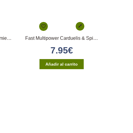
Oro Past 1kg (Muda/Mantenimiento/Preparación)
Fast Multipower Carduelis & Spinus 1kg
7.95
€
Añadir al carrito