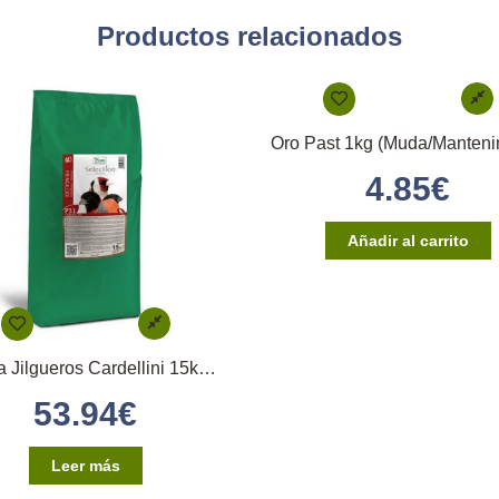
Productos relacionados
4.85
€
Añadir al carrito
Mixtura Jilgueros Cardellini 15kg (Pineta)
53.94
€
Leer más