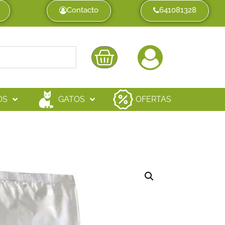
Contacto
641081328
OS
GATOS
OFERTAS