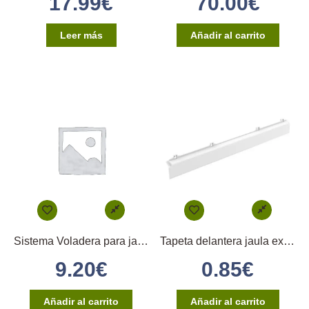
17.99
€
70.00
€
Leer más
Añadir al carrito
Sistema Voladera para jaulas 120 y 90 Color Verde
Tapeta delantera jaula exposición 315 de 2GR
9.20
€
0.85
€
Añadir al carrito
Añadir al carrito