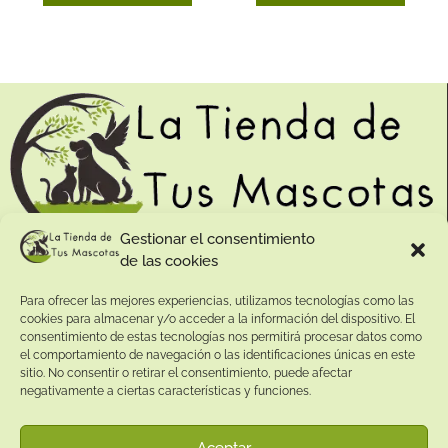
Gestionar el consentimiento
de las cookies
Contacto:
Para ofrecer las mejores experiencias, utilizamos tecnologías como las
Dirección:
cookies para almacenar y/o acceder a la información del dispositivo. El
Calle Pepe Jiménez 19, Rute, 14950 Códoba. España
consentimiento de estas tecnologías nos permitirá procesar datos como
Teléfono:
el comportamiento de navegación o las identificaciones únicas en este
sitio. No consentir o retirar el consentimiento, puede afectar
+34
641081328
negativamente a ciertas características y funciones.
Email:
info@
latiendadetusmascotas.com
Aceptar