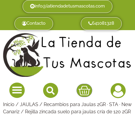
info@latiendadetusmascotas.com
Contacto
641081328
Inicio
/
JAULAS
/
Recambios para Jaulas 2GR · STA · New
Canariz
/ Rejilla zincada suelo para jaulas cría de 120 2GR