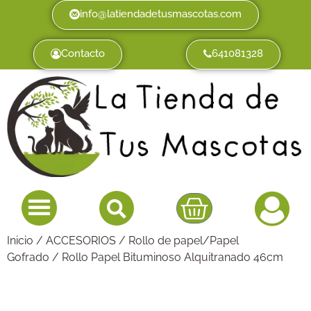
info@latiendadetusmascotas.com
Contacto
641081328
Inicio
/
ACCESORIOS
/
Rollo de papel/Papel
Gofrado
/ Rollo Papel Bituminoso Alquitranado 46cm