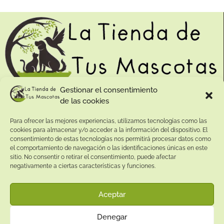
Gestionar el consentimiento
de las cookies
Contacto:
Para ofrecer las mejores experiencias, utilizamos tecnologías como las
Dirección:
cookies para almacenar y/o acceder a la información del dispositivo. El
Calle Pepe Jiménez 19, Rute, 14950 Códoba. España
consentimiento de estas tecnologías nos permitirá procesar datos como
Teléfono:
el comportamiento de navegación o las identificaciones únicas en este
sitio. No consentir o retirar el consentimiento, puede afectar
+34
641081328
negativamente a ciertas características y funciones.
Email:
info@
latiendadetusmascotas.com
Aceptar
Enlaces de interés:
Denegar
Aviso Legal