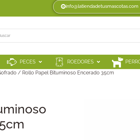
info@latiendadetusmascotas.com
PECES
ROEDORES
PERR
Gofrado
/ Rollo Papel Bituminoso Encerado 35cm
tuminoso
35cm