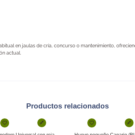
bitual en jaulas de cría, concurso o mantenimiento, ofrecien
ón actual.
Productos relacionados
edero Universal con reja
Huevo pequeño Canario (Bl