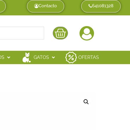
Contacto
641081328
OS
GATOS
OFERTAS