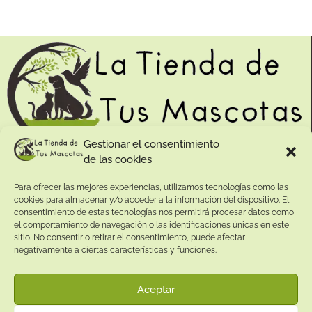
Gestionar el consentimiento
de las cookies
Contacto:
Para ofrecer las mejores experiencias, utilizamos tecnologías como las
Dirección:
cookies para almacenar y/o acceder a la información del dispositivo. El
Calle Pepe Jiménez 19, Rute, 14950 Códoba. España
consentimiento de estas tecnologías nos permitirá procesar datos como
Teléfono:
el comportamiento de navegación o las identificaciones únicas en este
sitio. No consentir o retirar el consentimiento, puede afectar
+34
641081328
negativamente a ciertas características y funciones.
Email:
info@
latiendadetusmascotas.com
Aceptar
Enlaces de interés: