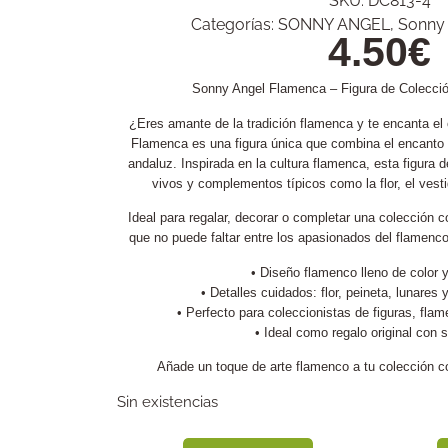
SKU:
DC813-4
Categorías:
SONNY ANGEL
,
Sonny
4.50
€
Sonny Angel Flamenca – Figura de Colecció
¿Eres amante de la tradición flamenca y te encanta e
Flamenca es una figura única que combina el encanto k
andaluz. Inspirada en la cultura flamenca, esta figura 
vivos y complementos típicos como la flor, el vesti
Ideal para regalar, decorar o completar una colección 
que no puede faltar entre los apasionados del flamenco
• Diseño flamenco lleno de color 
• Detalles cuidados: flor, peineta, lunares 
• Perfecto para coleccionistas de figuras, fla
• Ideal como regalo original con s
Añade un toque de arte flamenco a tu colección co
Sin existencias