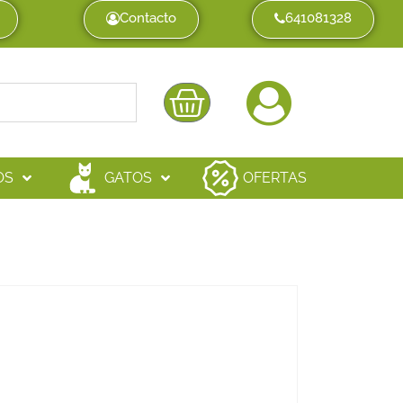
Contacto
641081328
OS
GATOS
OFERTAS