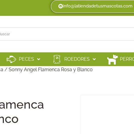
info@latiendadetusmascotas.com
PECES
ROEDORES
PERR
ca
/ Sonny Angel Flamenca Rosa y Blanco
lamenca
anco