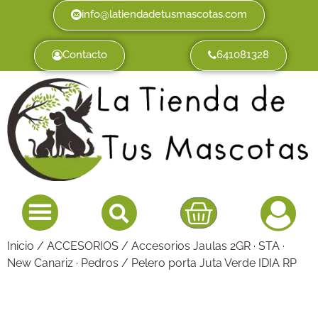
info@latiendadetusmascotas.com
Contacto
641081328
Inicio
/
ACCESORIOS
/
Accesorios Jaulas 2GR · STA ·
New Canariz · Pedros
/ Pelero porta Juta Verde IDIA RP