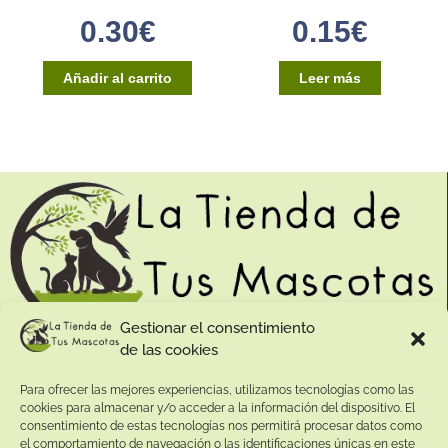
0.30
€
0.15
€
Añadir al carrito
Leer más
Gestionar el consentimiento
de las cookies
Contacto:
Para ofrecer las mejores experiencias, utilizamos tecnologías como las
Dirección:
cookies para almacenar y/o acceder a la información del dispositivo. El
Calle Pepe Jiménez 19, Rute, 14950 Códoba. España
consentimiento de estas tecnologías nos permitirá procesar datos como
Teléfono:
el comportamiento de navegación o las identificaciones únicas en este