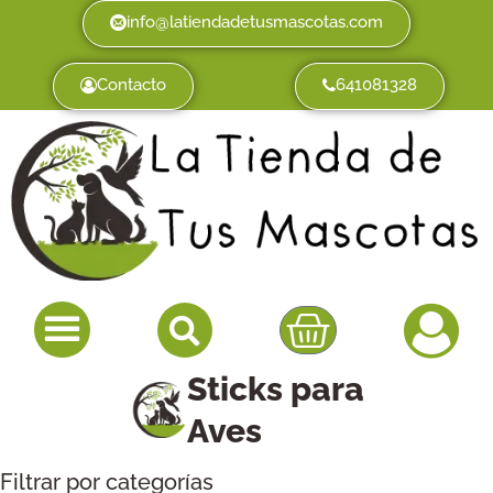
info@latiendadetusmascotas.com
Contacto
641081328
Sticks para
Aves
Filtrar por categorías