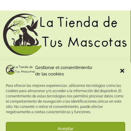
Contacto:
Gestionar el consentimiento
de las cookies
Dirección:
Calle Pepe Jiménez 19, Rute, 14950 Códoba. España
Para ofrecer las mejores experiencias, utilizamos tecnologías como las
Teléfono:
cookies para almacenar y/o acceder a la información del dispositivo. El
consentimiento de estas tecnologías nos permitirá procesar datos como
+34
641081328
el comportamiento de navegación o las identificaciones únicas en este
Email:
sitio. No consentir o retirar el consentimiento, puede afectar
info@
latiendadetusmascotas.com
negativamente a ciertas características y funciones.
Enlaces de interés:
Aceptar