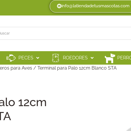
info@latiendadetusmascotas.com
PECES
ROEDORES
PERR
deros para Aves
/ Terminal para Palo 12cm Blanco STA
Palo 12cm
TA