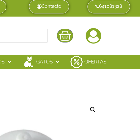
Contacto
641081328
OS
GATOS
OFERTAS