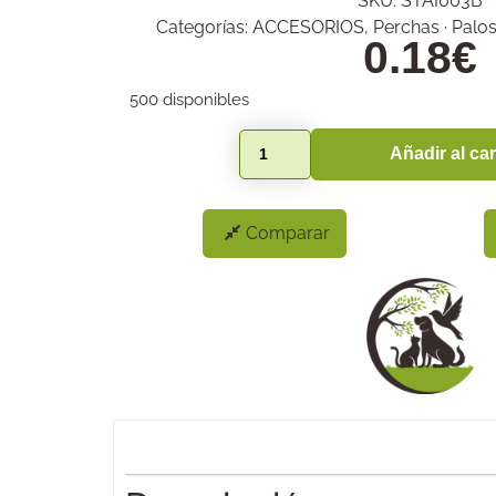
SKU:
STAI003B
Categorías:
ACCESORIOS
,
Perchas · Palo
0.18
€
500 disponibles
Añadir al car
Comparar