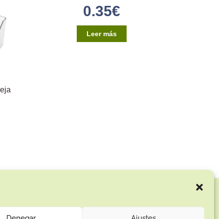
0.35
€
Leer más
eja
Enlaces de interés:
Aviso Legal
Denegar
Ajustes