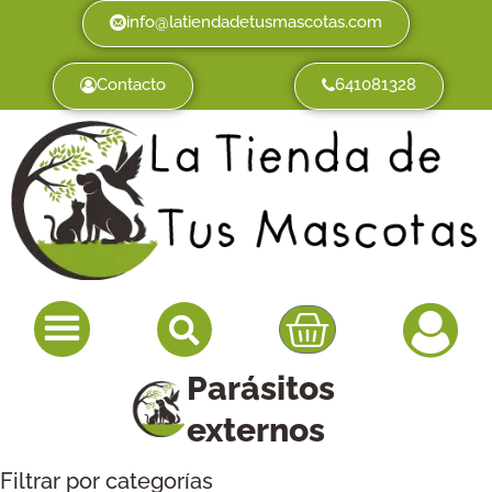
info@latiendadetusmascotas.com
Contacto
641081328
Parásitos
externos
Filtrar por categorías