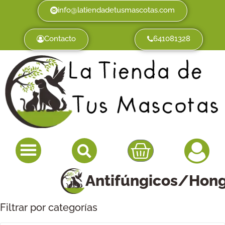
info@latiendadetusmascotas.com
Contacto
641081328
Antifúngicos/Hon
Filtrar por categorías