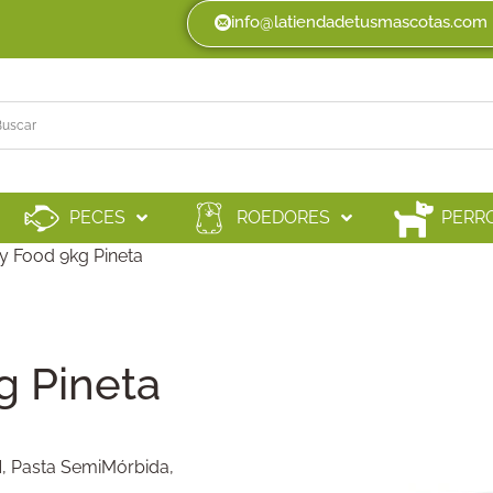
info@latiendadetusmascotas.com
PECES
ROEDORES
PERR
y Food 9kg Pineta
g Pineta
N
,
Pasta SemiMórbida
,