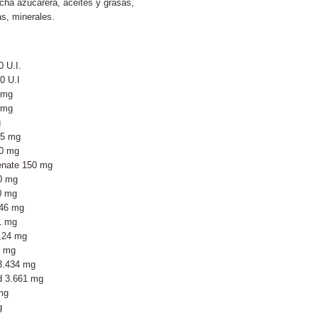
acha azucarera, aceites y grasas,
as, minerales.
0 U.I.
0 U.I
 mg
 mg
g
25 mg
30 mg
enate 150 mg
10 mg
0 mg
,46 mg
,1 mg
0,24 mg
0 mg
 3.434 mg
d 3.661 mg
mg
g