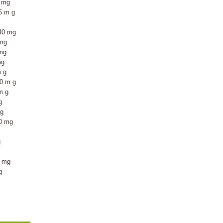
1 mg
35 m g
740 mg
 mg
 mg
mg
m g
80 m g
 m g
g
mg
00 mg
g
3 mg
g