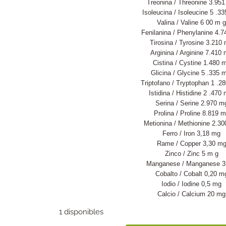
Treonina / Threonine 3.95
Isoleucina / Isoleucine 5 .3
Valina / Valine 6 00 m g
Fenilanina / Phenylanine 4.
Tirosina / Tyrosine 3.210
Arginina / Arginine 7.410
Cistina / Cystine 1.480 
Glicina / Glycine 5 .335 
Triptofano / Tryptophan 1 .2
Istidina / Histidine 2 .470
Serina / Serine 2.970 m
Prolina / Proline 8.819 
Metionina / Methionine 2.3
Ferro / Iron 3,18 mg
Rame / Copper 3,30 m
Zinco / Zinc 5 m g
Manganese / Manganese 
Cobalto / Cobalt 0,20 m
Iodio / Iodine 0,5 mg
Calcio / Calcium 20 mg
1 disponibles