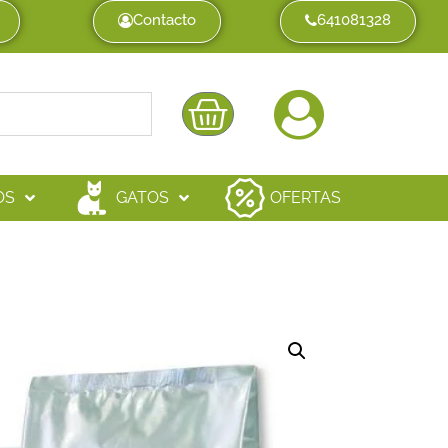
Contacto
641081328
OS
GATOS
OFERTAS