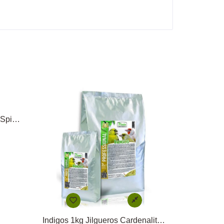
Fast Multipower Carduelis & Spinus 1kg
Indigos 1kg Jilgueros Cardenalitos y Spinus Pineta