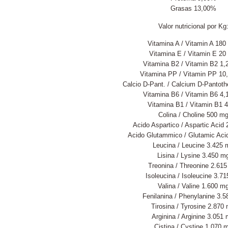
Grasas 13,00%
Valor nutricional por Kg
Vitamina A / Vitamin A 180 
Vitamina E / Vitamin E 20
Vitamina B2 / Vitamin B2 1,
Vitamina PP / Vitamin PP 10
Calcio D-Pant. / Calcium D-Pantot
Vitamina B6 / Vitamin B6 4,
Vitamina B1 / Vitamin B1 
Colina / Choline 500 m
Acido Aspartico / Aspartic Acid
Acido Glutammico / Glutamic Aci
Leucina / Leucine 3.425 
Lisina / Lysine 3.450 m
Treonina / Threonine 2.61
Isoleucina / Isoleucine 3.7
Valina / Valine 1.600 m
Fenilanina / Phenylanine 3.
Tirosina / Tyrosine 2.870
Arginina / Arginine 3.051
Cistina / Cystine 1.070 