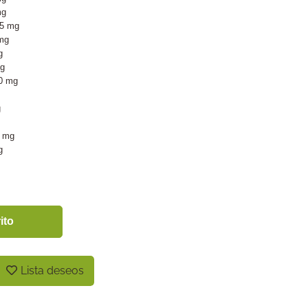
mg
25 mg
 mg
g
mg
00 mg
g
3 mg
g
ito
Lista deseos