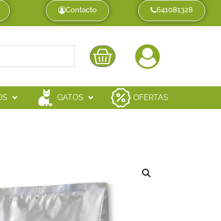
Contacto
641081328
OS
GATOS
OFERTAS