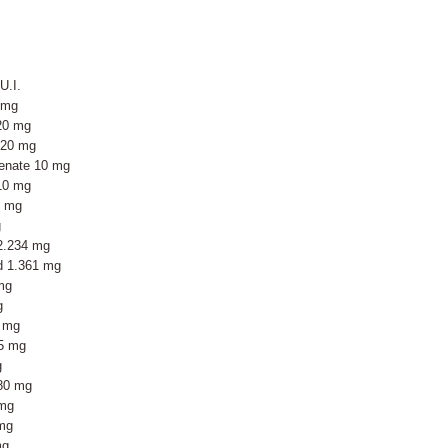
:
U.I.
 mg
20 mg
,20 mg
henate 10 mg
10 mg
4 mg
g
 2.234 mg
d 1.361 mg
mg
g
5 mg
15 mg
g
580 mg
 mg
 mg
mg