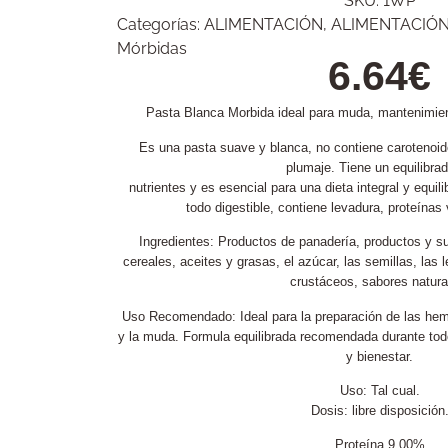
SKU:
1WP
Categorías:
ALIMENTACIÓN
,
ALIMENTACIÓ
Mórbidas
6.64
€
Pasta Blanca Morbida ideal para muda, mantenimient
Es una pasta suave y blanca, no contiene carotenoides
plumaje. Tiene un equilibra
nutrientes y es esencial para una dieta integral y equil
todo digestible, contiene levadura, proteínas
Ingredientes: Productos de panadería, productos y su
cereales, aceites y grasas, el azúcar, las semillas, las
crustáceos, sabores natura
Uso Recomendado: Ideal para la preparación de las hem
y la muda. Formula equilibrada recomendada durante todo
y bienestar.
Uso: Tal cual.
Dosis: libre disposición
Proteína 9,00%