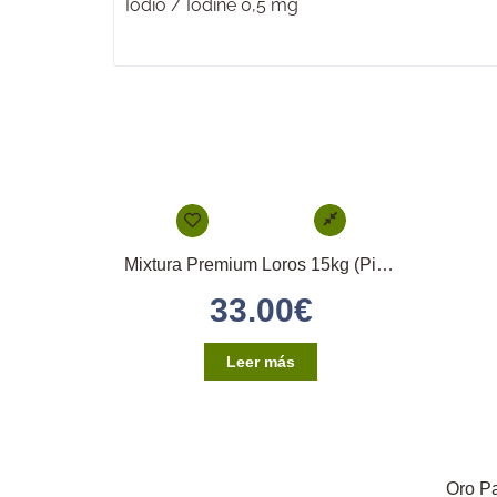
Iodio / Iodine 0,5 mg
Mixtura Premium Loros 15kg (Pineta)
33.00
€
Leer más