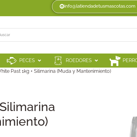
info@latiendadetusmascotas.com
PECES
ROEDORES
PERR
hite Past 1kg + Silimarina (Muda y Mantenimiento)
Silimarina
imiento)