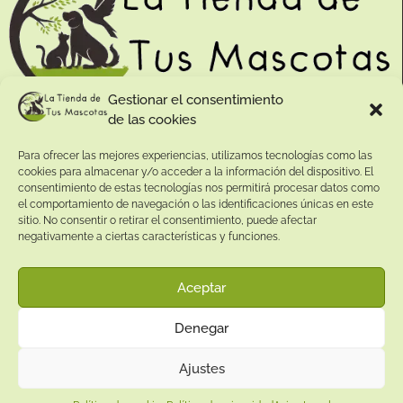
Gestionar el consentimiento
de las cookies
Contacto:
Para ofrecer las mejores experiencias, utilizamos tecnologías como las
Dirección:
cookies para almacenar y/o acceder a la información del dispositivo. El
Calle Pepe Jiménez 19, Rute, 14950 Códoba. España
consentimiento de estas tecnologías nos permitirá procesar datos como
Teléfono:
el comportamiento de navegación o las identificaciones únicas en este
sitio. No consentir o retirar el consentimiento, puede afectar
+34
641081328
negativamente a ciertas características y funciones.
Email:
info@
latiendadetusmascotas.com
Aceptar
Enlaces de interés:
Denegar
Aviso Legal
Términos y condiciones
Ajustes
Política de privacidad