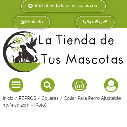
info@latiendadetusmascotas.com
Contacto
641081328
Inicio
/
PERROS
/
Collares
/ Collar Para Perro Ajustable
30/45 x 2cm – (Rojo)