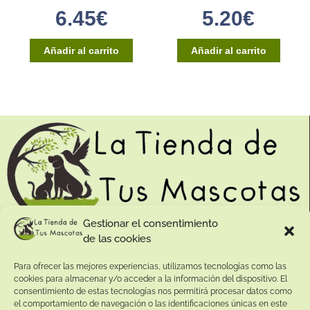
6.45
€
5.20
€
Añadir al carrito
Añadir al carrito
Gestionar el consentimiento
de las cookies
Contacto:
Para ofrecer las mejores experiencias, utilizamos tecnologías como las
Dirección:
cookies para almacenar y/o acceder a la información del dispositivo. El
Calle Pepe Jiménez 19, Rute, 14950 Códoba. España
consentimiento de estas tecnologías nos permitirá procesar datos como
Teléfono:
el comportamiento de navegación o las identificaciones únicas en este