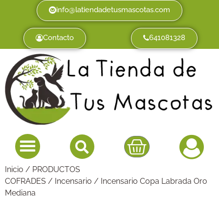
info@latiendadetusmascotas.com
Contacto
641081328
Inicio
/
PRODUCTOS
COFRADES
/
Incensario
/ Incensario Copa Labrada Oro
Mediana