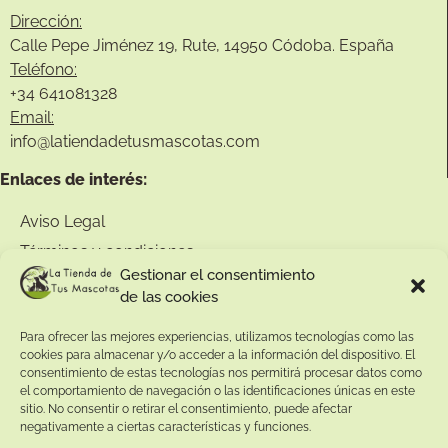
Dirección:
Calle Pepe Jiménez 19, Rute, 14950 Códoba. España
Teléfono:
+34
641081328
Email:
info@
latiendadetusmascotas.com
Enlaces de interés:
Aviso Legal
Términos y condiciones
Gestionar el consentimiento
Política de privacidad
de las cookies
Política de devoluciones
Para ofrecer las mejores experiencias, utilizamos tecnologías como las
Política de cookies
cookies para almacenar y/o acceder a la información del dispositivo. El
consentimiento de estas tecnologías nos permitirá procesar datos como
el comportamiento de navegación o las identificaciones únicas en este
sitio. No consentir o retirar el consentimiento, puede afectar
negativamente a ciertas características y funciones.