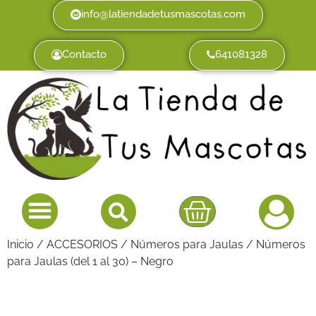
info@latiendadetusmascotas.com
Contacto
641081328
Inicio
/
ACCESORIOS
/
Números para Jaulas
/ Números
para Jaulas (del 1 al 30) – Negro