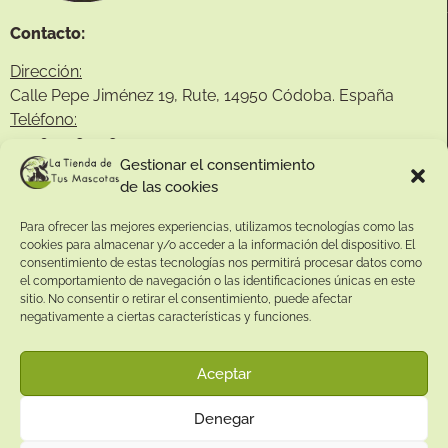
Contacto:
Dirección:
Calle Pepe Jiménez 19, Rute, 14950 Códoba. España
Teléfono:
+34
641081328
Gestionar el consentimiento
Email:
de las cookies
info@
latiendadetusmascotas.com
Para ofrecer las mejores experiencias, utilizamos tecnologías como las
Enlaces de interés:
cookies para almacenar y/o acceder a la información del dispositivo. El
consentimiento de estas tecnologías nos permitirá procesar datos como
Aviso Legal
el comportamiento de navegación o las identificaciones únicas en este
sitio. No consentir o retirar el consentimiento, puede afectar
Términos y condiciones
negativamente a ciertas características y funciones.
Política de privacidad
Política de devoluciones
Aceptar
Política de cookies
Denegar