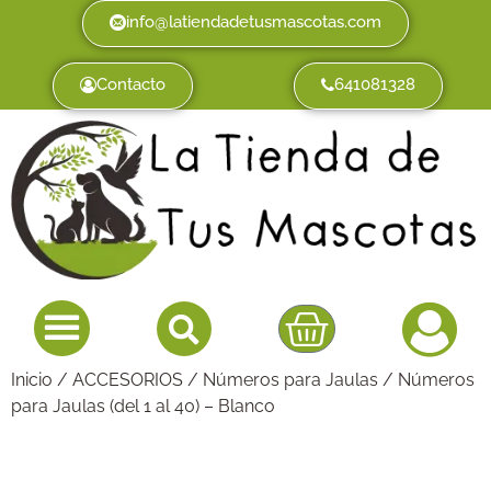
info@latiendadetusmascotas.com
Contacto
641081328
Inicio
/
ACCESORIOS
/
Números para Jaulas
/ Números
para Jaulas (del 1 al 40) – Blanco