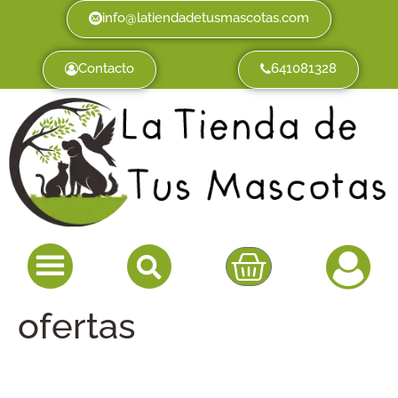
info@latiendadetusmascotas.com
Contacto
641081328
ofertas