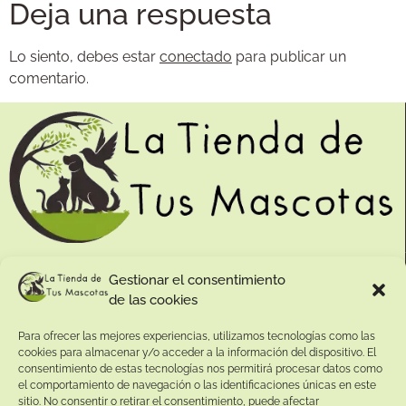
Deja una respuesta
Lo siento, debes estar
conectado
para publicar un
comentario.
Contacto:
Gestionar el consentimiento
de las cookies
Dirección:
Calle Pepe Jiménez 19, Rute, 14950 Códoba. España
Para ofrecer las mejores experiencias, utilizamos tecnologías como las
Teléfono:
cookies para almacenar y/o acceder a la información del dispositivo. El
consentimiento de estas tecnologías nos permitirá procesar datos como
+34
641081328
el comportamiento de navegación o las identificaciones únicas en este
Email:
sitio. No consentir o retirar el consentimiento, puede afectar