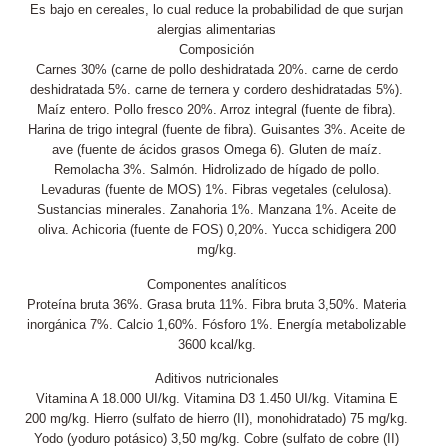
Es bajo en cereales, lo cual reduce la probabilidad de que surjan
alergias alimentarias
Composición
Carnes 30% (carne de pollo deshidratada 20%. carne de cerdo
deshidratada 5%. carne de ternera y cordero deshidratadas 5%).
Maíz entero. Pollo fresco 20%. Arroz integral (fuente de fibra).
Harina de trigo integral (fuente de fibra). Guisantes 3%. Aceite de
ave (fuente de ácidos grasos Omega 6). Gluten de maíz.
Remolacha 3%. Salmón. Hidrolizado de hígado de pollo.
Levaduras (fuente de MOS) 1%. Fibras vegetales (celulosa).
Sustancias minerales. Zanahoria 1%. Manzana 1%. Aceite de
oliva. Achicoria (fuente de FOS) 0,20%. Yucca schidigera 200
mg/kg.
Componentes analíticos
Proteína bruta 36%. Grasa bruta 11%. Fibra bruta 3,50%. Materia
inorgánica 7%. Calcio 1,60%. Fósforo 1%. Energía metabolizable
3600 kcal/kg.
Aditivos nutricionales
Vitamina A 18.000 UI/kg. Vitamina D3 1.450 UI/kg. Vitamina E
200 mg/kg. Hierro (sulfato de hierro (II), monohidratado) 75 mg/kg.
Yodo (yoduro potásico) 3,50 mg/kg. Cobre (sulfato de cobre (II)