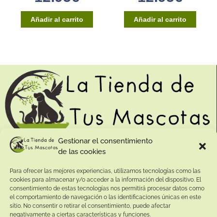
Añadir al carrito
Añadir al carrito
Gestionar el consentimiento
de las cookies
Contacto:
Para ofrecer las mejores experiencias, utilizamos tecnologías como las
Dirección:
cookies para almacenar y/o acceder a la información del dispositivo. El
Calle Pepe Jiménez 19, Rute, 14950 Códoba. España
consentimiento de estas tecnologías nos permitirá procesar datos como
Teléfono:
el comportamiento de navegación o las identificaciones únicas en este
sitio. No consentir o retirar el consentimiento, puede afectar
+34
641081328
negativamente a ciertas características y funciones.