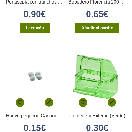
Portasepia con ganchos en plástico
Bebedero Florencia 200 cc. Azul 2GR
0.90
€
0.65
€
Leer más
Añadir al carrito
Huevo pequeño Canario (Gris)
Comedero Externo (Verde)
0.15
€
0.30
€