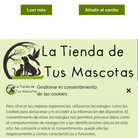
Leer más
Añadir al carrito
Gestionar el consentimiento
de las cookies
Contacto:
Para ofrecer las mejores experiencias, utilizamos tecnologías como las
Dirección:
cookies para almacenar y/o acceder a la información del dispositivo. El
Calle Pepe Jiménez 19, Rute, 14950 Códoba. España
consentimiento de estas tecnologías nos permitirá procesar datos como
Teléfono:
el comportamiento de navegación o las identificaciones únicas en este
sitio. No consentir o retirar el consentimiento, puede afectar
+34
641081328
negativamente a ciertas características y funciones.
Email: