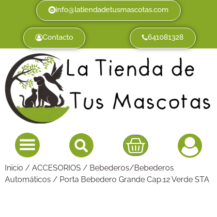
info@latiendadetusmascotas.com
Contacto
641081328
Inicio
/
ACCESORIOS
/
Bebederos/Bebederos
Automáticos
/ Porta Bebedero Grande Cap.12 Verde STA