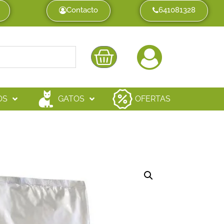
Contacto
641081328
OS
GATOS
OFERTAS