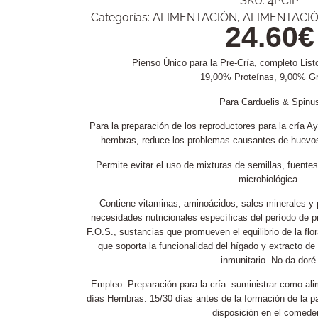
SKU:
4PCIP
Categorías:
ALIMENTACIÓN
,
ALIMENTACI
24.60
€
Pienso Único para la Pre-Cría, completo Listo
19,00% Proteínas, 9,00% G
Para Carduelis & Spinu
Para la preparación de los reproductores para la cría Ayu
hembras, reduce los problemas causantes de huevos 
Permite evitar el uso de mixturas de semillas, fuente
microbiológica.
Contiene vitaminas, aminoácidos, sales minerales y p
necesidades nutricionales específicas del período de p
F.O.S., sustancias que promueven el equilibrio de la flora
que soporta la funcionalidad del hígado y extracto d
inmunitario. No da doré
Empleo. Preparación para la cría: suministrar como al
días Hembras: 15/30 días antes de la formación de la pa
disposición en el comede