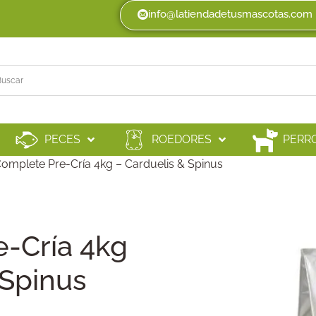
info@latiendadetusmascotas.com
PECES
ROEDORES
PERR
omplete Pre-Cría 4kg – Carduelis & Spinus
e-Cría 4kg
 Spinus