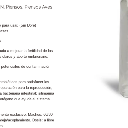
ÓN
,
Piensos
,
Piensos Aves
 para usar. (Sin Dore)
rasas
s
da a mejorar la fertilidad de las
claros y aborto embrionario.
s potenciales de contaminación
robióticos para satisfacer las
reparación para la reproducción;
 bacteriana intestinal; silimarina
e orégano que ayuda el sistema
.
imento exclusivo. Machos: 60/80
reja/acoplamiento. Dosis: a libre
ro.