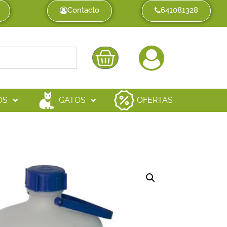
Contacto
641081328
OS
GATOS
OFERTAS