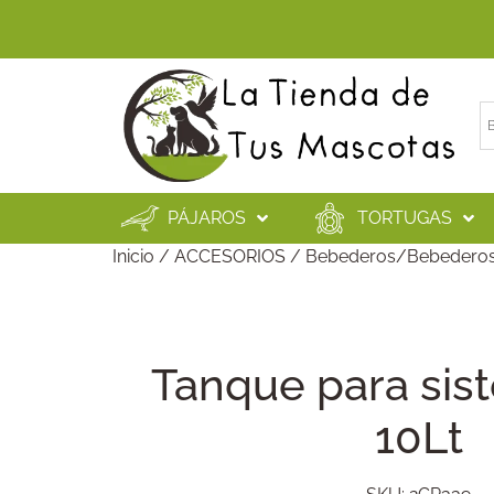
PÁJAROS
TORTUGAS
Inicio
/
ACCESORIOS
/
Bebederos/Bebederos
Tanque para sis
10Lt