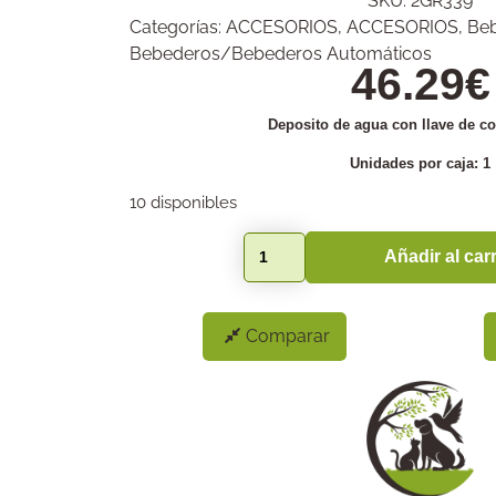
SKU:
2GR339
Categorías:
ACCESORIOS
,
ACCESORIOS
,
Beb
Bebederos/Bebederos Automáticos
46.29
€
Deposito de agua con llave de cor
Unidades por caja: 1
10 disponibles
Añadir al carr
Comparar