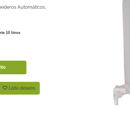
ederos Automáticos
,
te 10 litros
ito
Lista deseos