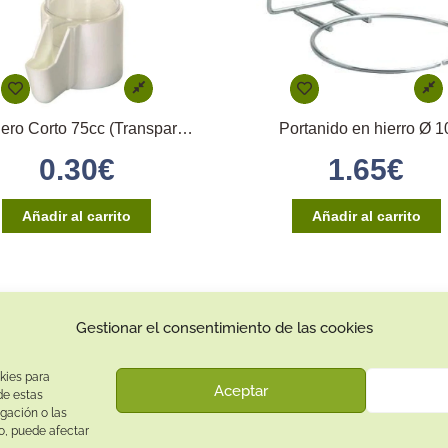
Bebedero Corto 75cc (Transparente)
Portanido en hierro Ø 1
0.30
€
1.65
€
Añadir al carrito
Añadir al carrito
Gestionar el consentimiento de las cookies
Contacto:
Dirección:
kies para
Aceptar
Calle Pepe Jiménez 19, Rute, 14950 Códoba. España
de estas
gación o las
Teléfono:
to, puede afectar
+34
641081328