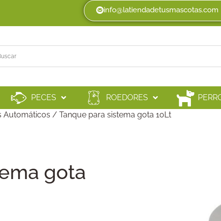
info@latiendadetusmascotas.com
PECES
ROEDORES
PERR
 Automáticos
/ Tanque para sistema gota 10Lt
tema gota