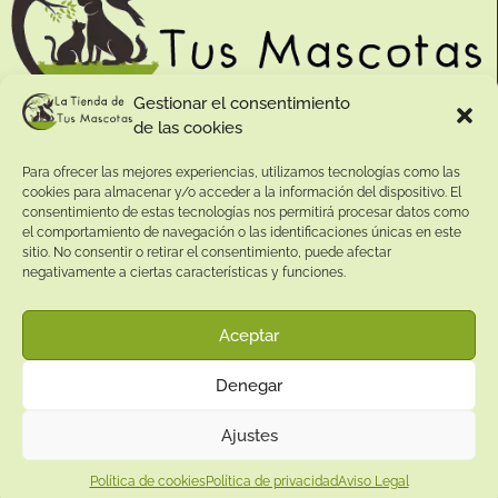
Gestionar el consentimiento
de las cookies
Contacto:
Para ofrecer las mejores experiencias, utilizamos tecnologías como las
Dirección:
cookies para almacenar y/o acceder a la información del dispositivo. El
Calle Pepe Jiménez 19, Rute, 14950 Códoba. España
consentimiento de estas tecnologías nos permitirá procesar datos como
Teléfono:
el comportamiento de navegación o las identificaciones únicas en este
sitio. No consentir o retirar el consentimiento, puede afectar
+34
641081328
negativamente a ciertas características y funciones.
Email:
info@
latiendadetusmascotas.com
Aceptar
Enlaces de interés:
Denegar
Aviso Legal
Términos y condiciones
Ajustes
Política de privacidad
Política de cookies
Política de privacidad
Aviso Legal