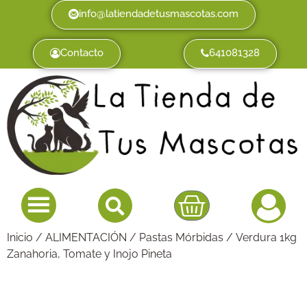
info@latiendadetusmascotas.com
Contacto
641081328
Inicio
/
ALIMENTACIÓN
/
Pastas Mórbidas
/ Verdura 1kg
Zanahoria, Tomate y Inojo Pineta